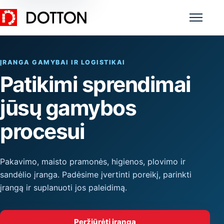
Meniu
ĮRANGA GAMYBAI IR LOGISTIKAI
Patikimi sprendimai
jūsų gamybos
procesui
Pakavimo, maisto pramonės, higienos, plovimo ir
sandėlio įranga. Padėsime įvertinti poreikį, parinkti
įrangą ir suplanuoti jos paleidimą.
Peržiūrėti įrangą