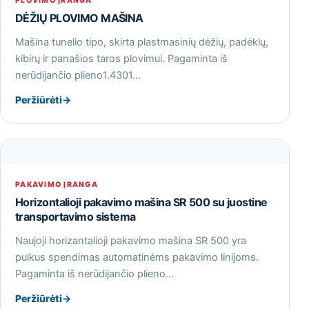
PLOVIMO ĮRANGA
DĖŽIŲ PLOVIMO MAŠINA
Mašina tunelio tipo, skirta plastmasinių dėžių, padėklų,
kibirų ir panašios taros plovimui. Pagaminta iš
nerūdijančio plieno1.4301…
Peržiūrėti
→
PAKAVIMO ĮRANGA
Horizontalioji pakavimo mašina SR 500 su juostine
transportavimo sistema
Naujoji horizantalioji pakavimo mašina SR 500 yra
puikus spendimas automatinėms pakavimo linijoms.
Pagaminta iš nerūdijančio plieno…
Peržiūrėti
→