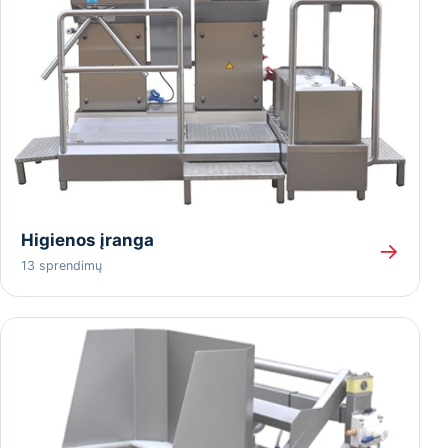
Higienos įranga
→
13 sprendimų