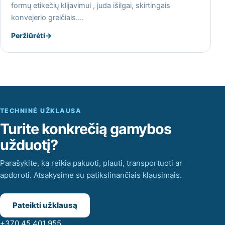
formų etikečių klijavimui , juda išilgai, skirtingais
konvejerio greičiais.…
Peržiūrėti
→
TECHNINĖ UŽKLAUSA
Turite konkrečią gamybos
užduotį?
Parašykite, ką reikia pakuoti, plauti, transportuoti ar
apdoroti. Atsakysime su patikslinančiais klausimais.
Pateikti užklausą
+370 45 401 955