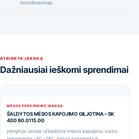
koordinavimas.
ATRINKTA ĮRANGA
Dažniausiai ieškomi sprendimai
MĖSOS PERDIRBIMO ĮRANGA
ŠALDYTOS MĖSOS KAPOJIMO GILJOTINA – SK
400 80.0115.00
Įrenginys skirtas užšaldytos mėsos kapojimui, kurios
temperatūra -3С -28С. Įrenga pagaminta iš