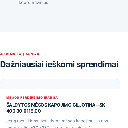
koordinavimas.
ATRINKTA ĮRANGA
Dažniausiai ieškomi sprendimai
MĖSOS PERDIRBIMO ĮRANGA
ŠALDYTOS MĖSOS KAPOJIMO GILJOTINA – SK
400 80.0115.00
Įrenginys skirtas užšaldytos mėsos kapojimui, kurios
temperatūra -3С -28С. Įrenga pagaminta iš