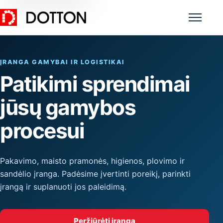
Meniu
ĮRANGA GAMYBAI IR LOGISTIKAI
Patikimi sprendimai
jūsų gamybos
procesui
Pakavimo, maisto pramonės, higienos, plovimo ir
sandėlio įranga. Padėsime įvertinti poreikį, parinkti
įrangą ir suplanuoti jos paleidimą.
Peržiūrėti įrangą