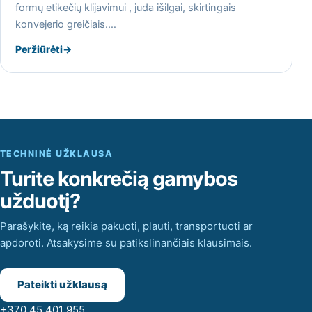
formų etikečių klijavimui , juda išilgai, skirtingais
konvejerio greičiais.…
Peržiūrėti
→
TECHNINĖ UŽKLAUSA
Turite konkrečią gamybos
užduotį?
Parašykite, ką reikia pakuoti, plauti, transportuoti ar
apdoroti. Atsakysime su patikslinančiais klausimais.
Pateikti užklausą
+370 45 401 955