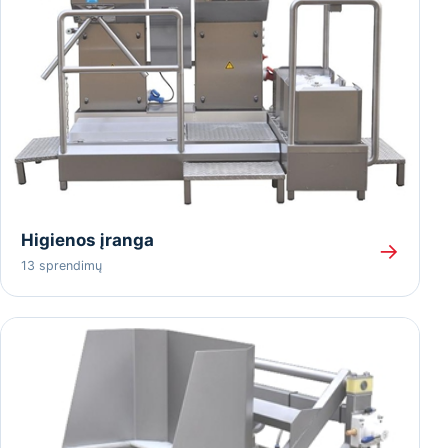
Higienos įranga
→
13 sprendimų