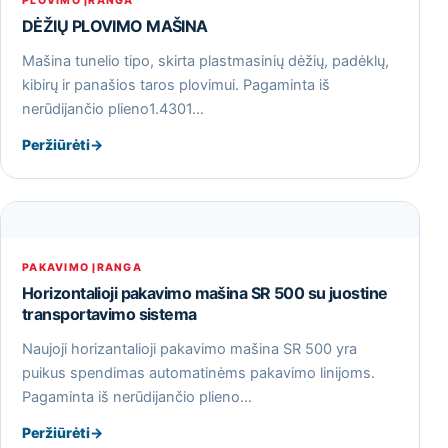
PLOVIMO ĮRANGA
DĖŽIŲ PLOVIMO MAŠINA
Mašina tunelio tipo, skirta plastmasinių dėžių, padėklų,
kibirų ir panašios taros plovimui. Pagaminta iš
nerūdijančio plieno1.4301…
Peržiūrėti
→
PAKAVIMO ĮRANGA
Horizontalioji pakavimo mašina SR 500 su juostine
transportavimo sistema
Naujoji horizantalioji pakavimo mašina SR 500 yra
puikus spendimas automatinėms pakavimo linijoms.
Pagaminta iš nerūdijančio plieno…
Peržiūrėti
→