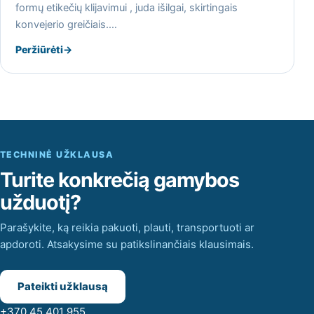
formų etikečių klijavimui , juda išilgai, skirtingais
konvejerio greičiais.…
Peržiūrėti
→
TECHNINĖ UŽKLAUSA
Turite konkrečią gamybos
užduotį?
Parašykite, ką reikia pakuoti, plauti, transportuoti ar
apdoroti. Atsakysime su patikslinančiais klausimais.
Pateikti užklausą
+370 45 401 955