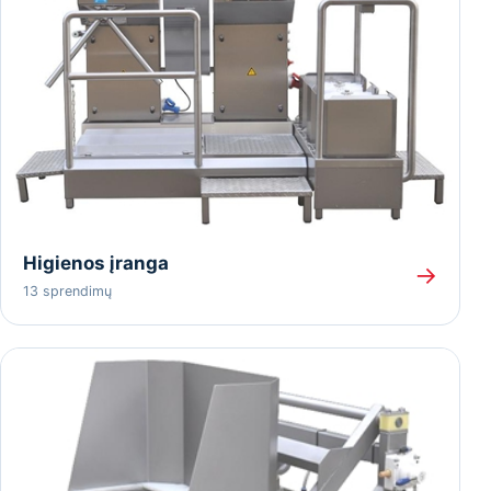
Higienos įranga
→
13 sprendimų