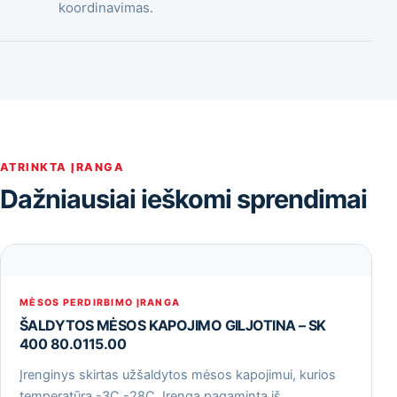
koordinavimas.
ATRINKTA ĮRANGA
Dažniausiai ieškomi sprendimai
MĖSOS PERDIRBIMO ĮRANGA
ŠALDYTOS MĖSOS KAPOJIMO GILJOTINA – SK
400 80.0115.00
Įrenginys skirtas užšaldytos mėsos kapojimui, kurios
temperatūra -3С -28С. Įrenga pagaminta iš