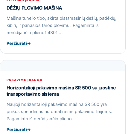
PLOVIMO ĮRANGA
DĖŽIŲ PLOVIMO MAŠINA
Mašina tunelio tipo, skirta plastmasinių dėžių, padėklų,
kibirų ir panašios taros plovimui. Pagaminta iš
nerūdijančio plieno1.4301…
Peržiūrėti
→
PAKAVIMO ĮRANGA
Horizontalioji pakavimo mašina SR 500 su juostine
transportavimo sistema
Naujoji horizantalioji pakavimo mašina SR 500 yra
puikus spendimas automatinėms pakavimo linijoms.
Pagaminta iš nerūdijančio plieno…
Peržiūrėti
→