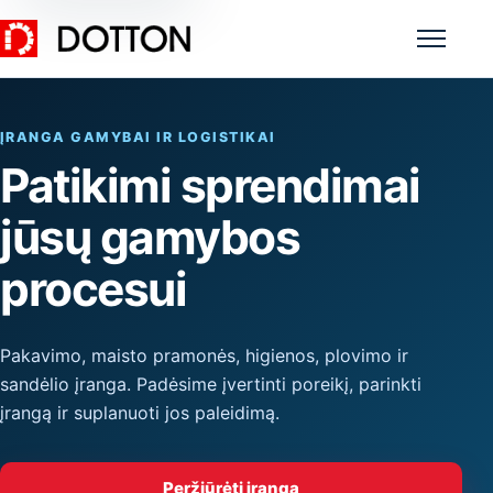
Meniu
ĮRANGA GAMYBAI IR LOGISTIKAI
Patikimi sprendimai
jūsų gamybos
procesui
Pakavimo, maisto pramonės, higienos, plovimo ir
sandėlio įranga. Padėsime įvertinti poreikį, parinkti
įrangą ir suplanuoti jos paleidimą.
Peržiūrėti įrangą