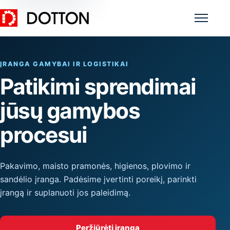
Meniu
ĮRANGA GAMYBAI IR LOGISTIKAI
Patikimi sprendimai
jūsų gamybos
procesui
Pakavimo, maisto pramonės, higienos, plovimo ir
sandėlio įranga. Padėsime įvertinti poreikį, parinkti
įrangą ir suplanuoti jos paleidimą.
Peržiūrėti įrangą