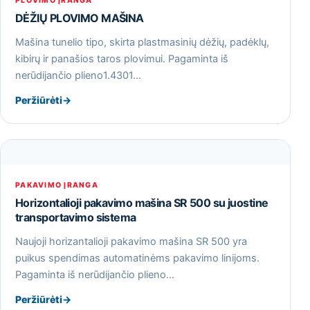
PLOVIMO ĮRANGA
DĖŽIŲ PLOVIMO MAŠINA
Mašina tunelio tipo, skirta plastmasinių dėžių, padėklų,
kibirų ir panašios taros plovimui. Pagaminta iš
nerūdijančio plieno1.4301…
Peržiūrėti
→
PAKAVIMO ĮRANGA
Horizontalioji pakavimo mašina SR 500 su juostine
transportavimo sistema
Naujoji horizantalioji pakavimo mašina SR 500 yra
puikus spendimas automatinėms pakavimo linijoms.
Pagaminta iš nerūdijančio plieno…
Peržiūrėti
→