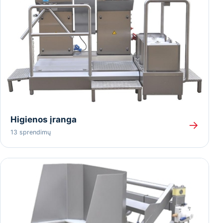
Higienos įranga
→
13 sprendimų