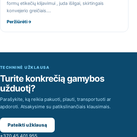
formų etikečių klijavimui , juda išilgai, skirtingais
konvejerio greičiais.…
Peržiūrėti
→
TECHNINĖ UŽKLAUSA
Turite konkrečią gamybos
užduotį?
Parašykite, ką reikia pakuoti, plauti, transportuoti ar
apdoroti. Atsakysime su patikslinančiais klausimais.
Pateikti užklausą
+370 45 401 955