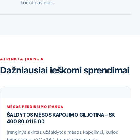
koordinavimas.
ATRINKTA ĮRANGA
Dažniausiai ieškomi sprendimai
MĖSOS PERDIRBIMO ĮRANGA
ŠALDYTOS MĖSOS KAPOJIMO GILJOTINA – SK
400 80.0115.00
Įrenginys skirtas užšaldytos mėsos kapojimui, kurios
temperatūra -3С -28С. Įrenga pagaminta iš