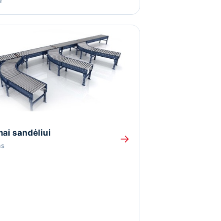
ai sandėliui
→
as