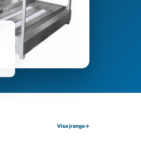
Visa įranga
→