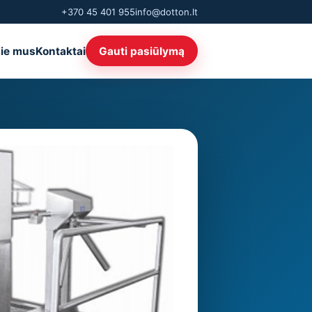
+370 45 401 955
info@dotton.lt
ie mus
Kontaktai
Gauti pasiūlymą