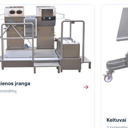
ienos įranga
→
sprendimų
Keltuvai
2 sprendim