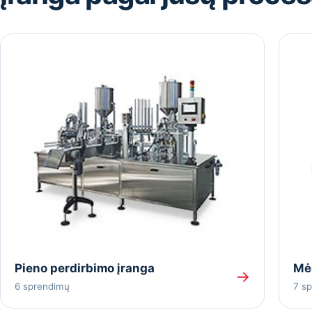
Pieno perdirbimo įranga
Mė
→
6 sprendimų
7 s