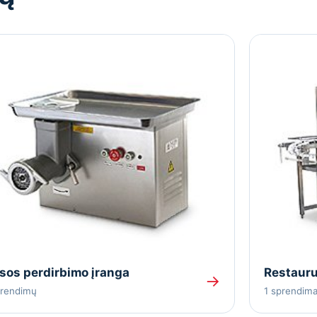
sos perdirbimo įranga
Restauru
→
prendimų
1 sprendim