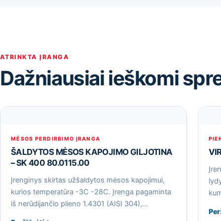
ATRINKTA ĮRANGA
Dažniausiai ieškomi spr
MĖSOS PERDIRBIMO ĮRANGA
PIE
ŠALDYTOS MĖSOS KAPOJIMO GILJOTINA
VI
– SK 400 80.0115.00
Įre
Įrenginys skirtas užšaldytos mėsos kapojimui,
lyd
kurios temperatūra -3С -28С. Įrenga pagaminta
kum
iš nerūdijančio plieno 1.4301 (AISI 304),…
Per