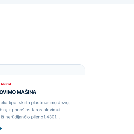
RANGA
LOVIMO MAŠINA
lio tipo, skirta plastmasinių dėžių,
birų ir panašios taros plovimui.
iš nerūdijančio plieno1.4301…
→