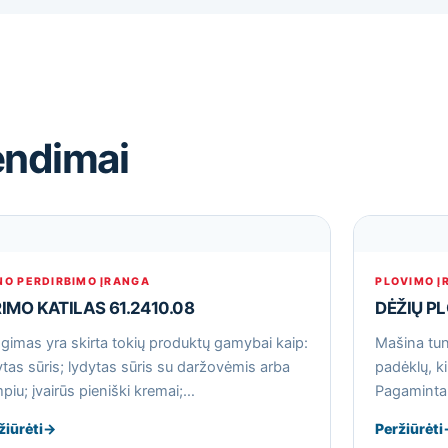
endimai
NO PERDIRBIMO ĮRANGA
PLOVIMO Į
RIMO KATILAS 61.2410.08
DĖŽIŲ P
ngimas yra skirta tokių produktų gamybai kaip:
Mašina tune
ytas sūris; lydytas sūris su daržovėmis arba
padėklų, ki
piu; įvairūs pieniški kremai;…
Pagaminta 
žiūrėti
→
Peržiūrėti