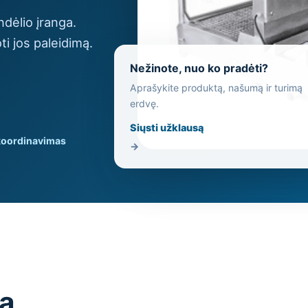
dėlio įranga.
ti jos paleidimą.
Nežinote, nuo ko pradėti?
Aprašykite produktą, našumą ir turimą
erdvę.
Siųsti užklausą
koordinavimas
→
są