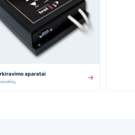
kiravimo aparatai
→
prendimų