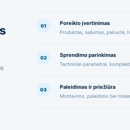
Poreikio įvertinimas
01
os
Produktas, našumas, pakuotė, hi
Sprendimo parinkimas
02
Techniniai parametrai, komplekt
ti
Paleidimas ir priežiūra
03
Montavimo, paleidimo bei toles