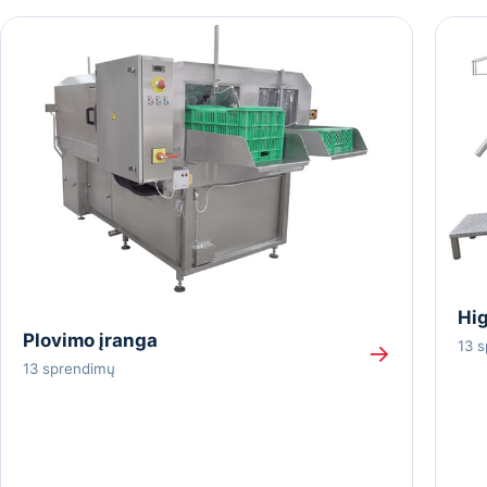
Hig
Plovimo įranga
13 
→
13 sprendimų