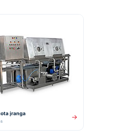
ota įranga
→
as