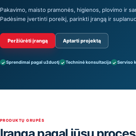
Pakavimo, maisto pramonės, higienos, plovimo ir san
Padėsime įvertinti poreikį, parinkti įrangą ir suplanuo
Peržiūrėti įrangą
Aptarti projektą
Sprendimai pagal užduotį
Techninė konsultacija
Serviso 
PRODUKTŲ GRUPĖS
Įranga pagal jūsų proce