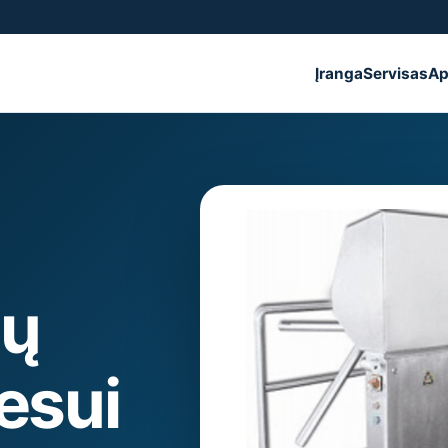
Įranga
Servisas
Ap
sų
esui