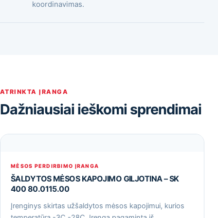
koordinavimas.
ATRINKTA ĮRANGA
Dažniausiai ieškomi sprendimai
MĖSOS PERDIRBIMO ĮRANGA
ŠALDYTOS MĖSOS KAPOJIMO GILJOTINA – SK
400 80.0115.00
Įrenginys skirtas užšaldytos mėsos kapojimui, kurios
temperatūra -3С -28С. Įrenga pagaminta iš