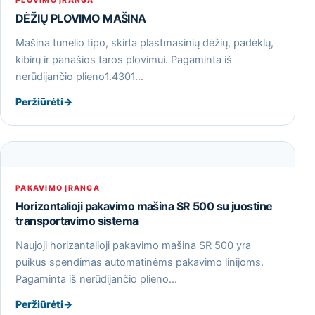
PLOVIMO ĮRANGA
DĖŽIŲ PLOVIMO MAŠINA
Mašina tunelio tipo, skirta plastmasinių dėžių, padėklų,
kibirų ir panašios taros plovimui. Pagaminta iš
nerūdijančio plieno1.4301…
Peržiūrėti
→
PAKAVIMO ĮRANGA
Horizontalioji pakavimo mašina SR 500 su juostine
transportavimo sistema
Naujoji horizantalioji pakavimo mašina SR 500 yra
puikus spendimas automatinėms pakavimo linijoms.
Pagaminta iš nerūdijančio plieno…
Peržiūrėti
→