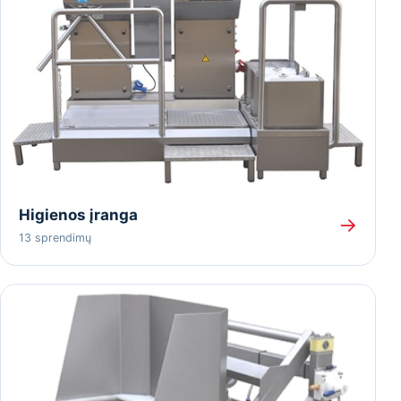
Higienos įranga
→
13 sprendimų