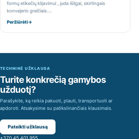
formų etikečių klijavimui , juda išilgai, skirtingais
konvejerio greičiais.…
Peržiūrėti
→
TECHNINĖ UŽKLAUSA
Turite konkrečią gamybos
užduotį?
Parašykite, ką reikia pakuoti, plauti, transportuoti ar
apdoroti. Atsakysime su patikslinančiais klausimais.
Pateikti užklausą
+370 45 401 955