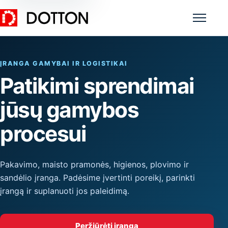
Meniu
ĮRANGA GAMYBAI IR LOGISTIKAI
Patikimi sprendimai
jūsų gamybos
procesui
Pakavimo, maisto pramonės, higienos, plovimo ir
sandėlio įranga. Padėsime įvertinti poreikį, parinkti
įrangą ir suplanuoti jos paleidimą.
Peržiūrėti įrangą