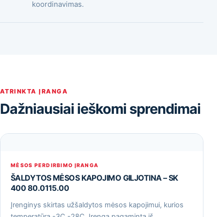
koordinavimas.
ATRINKTA ĮRANGA
Dažniausiai ieškomi sprendimai
MĖSOS PERDIRBIMO ĮRANGA
ŠALDYTOS MĖSOS KAPOJIMO GILJOTINA – SK
400 80.0115.00
Įrenginys skirtas užšaldytos mėsos kapojimui, kurios
temperatūra -3С -28С. Įrenga pagaminta iš