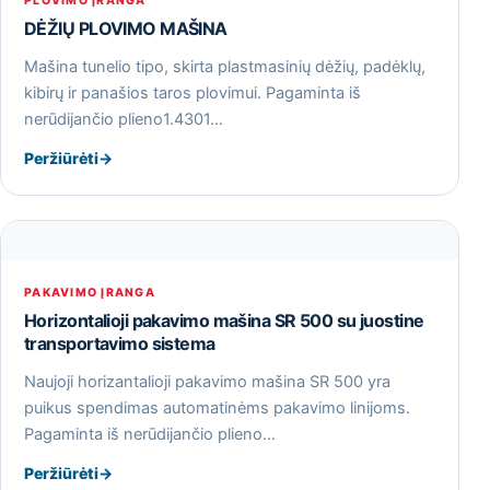
PLOVIMO ĮRANGA
DĖŽIŲ PLOVIMO MAŠINA
Mašina tunelio tipo, skirta plastmasinių dėžių, padėklų,
kibirų ir panašios taros plovimui. Pagaminta iš
nerūdijančio plieno1.4301…
Peržiūrėti
→
PAKAVIMO ĮRANGA
Horizontalioji pakavimo mašina SR 500 su juostine
transportavimo sistema
Naujoji horizantalioji pakavimo mašina SR 500 yra
puikus spendimas automatinėms pakavimo linijoms.
Pagaminta iš nerūdijančio plieno…
Peržiūrėti
→