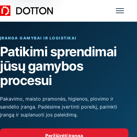
Meniu
ĮRANGA GAMYBAI IR LOGISTIKAI
Patikimi sprendimai
jūsų gamybos
procesui
Pakavimo, maisto pramonės, higienos, plovimo ir
sandėlio įranga. Padėsime įvertinti poreikį, parinkti
įrangą ir suplanuoti jos paleidimą.
Peržiūrėti įrangą