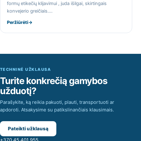
formų etikečių klijavimui , juda išilgai, skirtingais
konvejerio greičiais.…
Peržiūrėti
→
TECHNINĖ UŽKLAUSA
Turite konkrečią gamybos
užduotį?
Parašykite, ką reikia pakuoti, plauti, transportuoti ar
apdoroti. Atsakysime su patikslinančiais klausimais.
Pateikti užklausą
+370 45 401 955