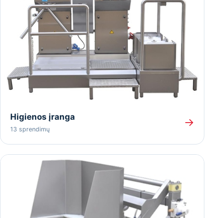
Higienos įranga
→
13 sprendimų