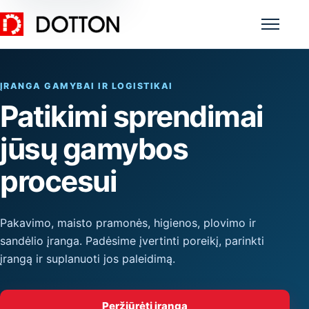
Meniu
ĮRANGA GAMYBAI IR LOGISTIKAI
Patikimi sprendimai
jūsų gamybos
procesui
Pakavimo, maisto pramonės, higienos, plovimo ir
sandėlio įranga. Padėsime įvertinti poreikį, parinkti
įrangą ir suplanuoti jos paleidimą.
Peržiūrėti įrangą