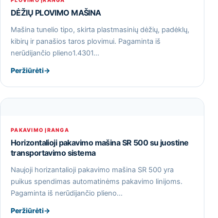
PLOVIMO ĮRANGA
DĖŽIŲ PLOVIMO MAŠINA
Mašina tunelio tipo, skirta plastmasinių dėžių, padėklų,
kibirų ir panašios taros plovimui. Pagaminta iš
nerūdijančio plieno1.4301…
Peržiūrėti
→
PAKAVIMO ĮRANGA
Horizontalioji pakavimo mašina SR 500 su juostine
transportavimo sistema
Naujoji horizantalioji pakavimo mašina SR 500 yra
puikus spendimas automatinėms pakavimo linijoms.
Pagaminta iš nerūdijančio plieno…
Peržiūrėti
→