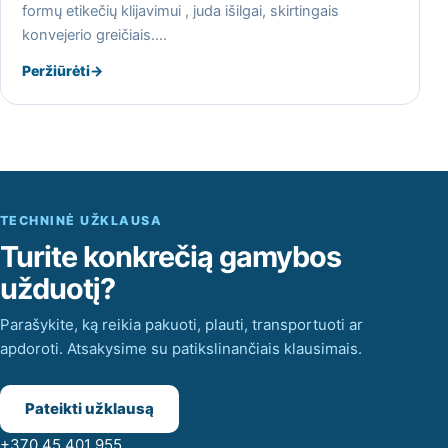
formų etikečių klijavimui , juda išilgai, skirtingais
konvejerio greičiais.…
Peržiūrėti
→
TECHNINĖ UŽKLAUSA
Turite konkrečią gamybos
užduotį?
Parašykite, ką reikia pakuoti, plauti, transportuoti ar
apdoroti. Atsakysime su patikslinančiais klausimais.
Pateikti užklausą
+370 45 401 955