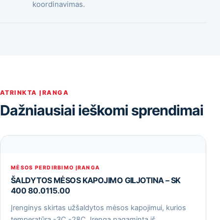
koordinavimas.
ATRINKTA ĮRANGA
Dažniausiai ieškomi sprendimai
MĖSOS PERDIRBIMO ĮRANGA
ŠALDYTOS MĖSOS KAPOJIMO GILJOTINA – SK
400 80.0115.00
Įrenginys skirtas užšaldytos mėsos kapojimui, kurios
temperatūra -3С -28С. Įrenga pagaminta iš