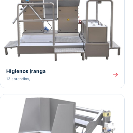
Higienos įranga
→
13 sprendimų