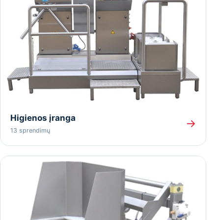
Higienos įranga
→
13 sprendimų