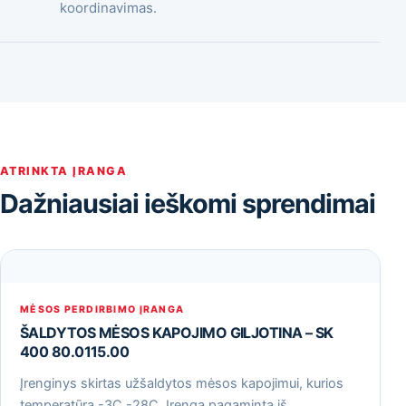
koordinavimas.
ATRINKTA ĮRANGA
Dažniausiai ieškomi sprendimai
MĖSOS PERDIRBIMO ĮRANGA
ŠALDYTOS MĖSOS KAPOJIMO GILJOTINA – SK
400 80.0115.00
Įrenginys skirtas užšaldytos mėsos kapojimui, kurios
temperatūra -3С -28С. Įrenga pagaminta iš