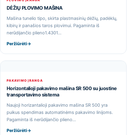
PLOVIMO ĮRANGA
DĖŽIŲ PLOVIMO MAŠINA
Mašina tunelio tipo, skirta plastmasinių dėžių, padėklų,
kibirų ir panašios taros plovimui. Pagaminta iš
nerūdijančio plieno1.4301…
Peržiūrėti
→
PAKAVIMO ĮRANGA
Horizontalioji pakavimo mašina SR 500 su juostine
transportavimo sistema
Naujoji horizantalioji pakavimo mašina SR 500 yra
puikus spendimas automatinėms pakavimo linijoms.
Pagaminta iš nerūdijančio plieno…
Peržiūrėti
→