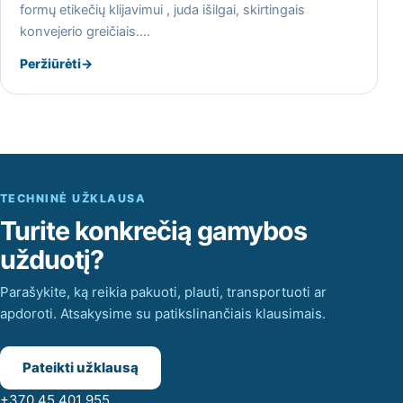
formų etikečių klijavimui , juda išilgai, skirtingais
konvejerio greičiais.…
Peržiūrėti
→
TECHNINĖ UŽKLAUSA
Turite konkrečią gamybos
užduotį?
Parašykite, ką reikia pakuoti, plauti, transportuoti ar
apdoroti. Atsakysime su patikslinančiais klausimais.
Pateikti užklausą
+370 45 401 955