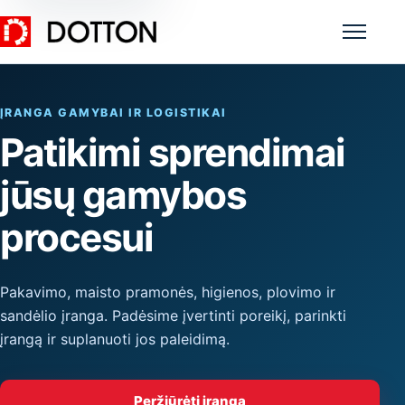
Meniu
ĮRANGA GAMYBAI IR LOGISTIKAI
Patikimi sprendimai
jūsų gamybos
procesui
Pakavimo, maisto pramonės, higienos, plovimo ir
sandėlio įranga. Padėsime įvertinti poreikį, parinkti
įrangą ir suplanuoti jos paleidimą.
Peržiūrėti įrangą