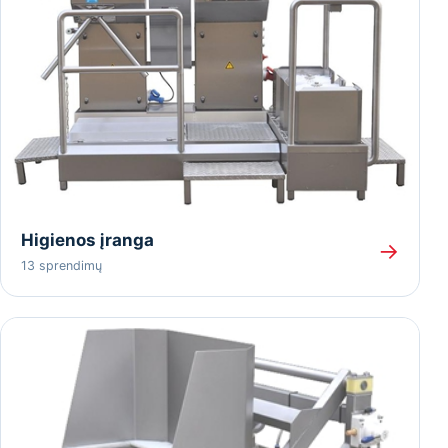
Higienos įranga
→
13 sprendimų