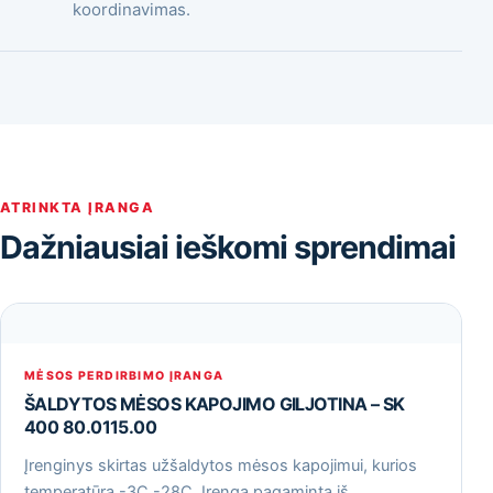
koordinavimas.
ATRINKTA ĮRANGA
Dažniausiai ieškomi sprendimai
MĖSOS PERDIRBIMO ĮRANGA
ŠALDYTOS MĖSOS KAPOJIMO GILJOTINA – SK
400 80.0115.00
Įrenginys skirtas užšaldytos mėsos kapojimui, kurios
temperatūra -3С -28С. Įrenga pagaminta iš