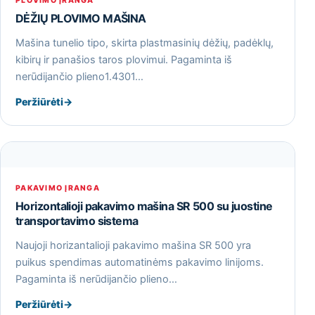
PLOVIMO ĮRANGA
DĖŽIŲ PLOVIMO MAŠINA
Mašina tunelio tipo, skirta plastmasinių dėžių, padėklų,
kibirų ir panašios taros plovimui. Pagaminta iš
nerūdijančio plieno1.4301…
Peržiūrėti
→
PAKAVIMO ĮRANGA
Horizontalioji pakavimo mašina SR 500 su juostine
transportavimo sistema
Naujoji horizantalioji pakavimo mašina SR 500 yra
puikus spendimas automatinėms pakavimo linijoms.
Pagaminta iš nerūdijančio plieno…
Peržiūrėti
→