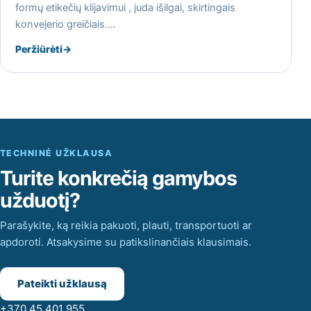
formų etikečių klijavimui , juda išilgai, skirtingais
konvejerio greičiais.…
Peržiūrėti
→
TECHNINĖ UŽKLAUSA
Turite konkrečią gamybos
užduotį?
Parašykite, ką reikia pakuoti, plauti, transportuoti ar
apdoroti. Atsakysime su patikslinančiais klausimais.
Pateikti užklausą
+370 45 401 955