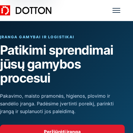
Meniu
ĮRANGA GAMYBAI IR LOGISTIKAI
Patikimi sprendimai
jūsų gamybos
procesui
Pakavimo, maisto pramonės, higienos, plovimo ir
sandėlio įranga. Padėsime įvertinti poreikį, parinkti
įrangą ir suplanuoti jos paleidimą.
Peržiūrėti įrangą