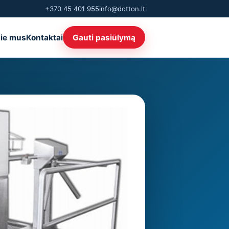
+370 45 401 955
info@dotton.lt
ie mus
Kontaktai
Gauti pasiūlymą