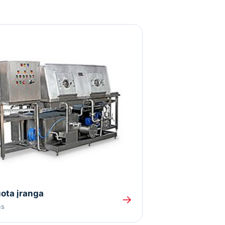
ota įranga
→
as