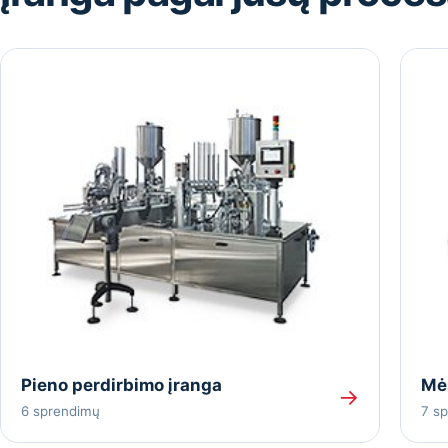
Pieno perdirbimo įranga
Mė
→
6 sprendimų
7 s