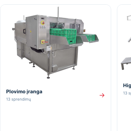
Hig
Plovimo įranga
13 
→
13 sprendimų