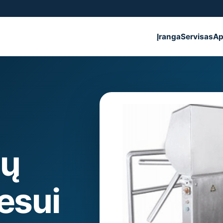
Įranga
Servisas
Ap
sų
esui