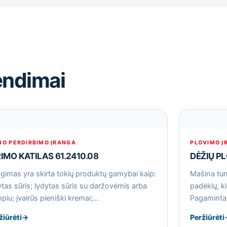
endimai
NO PERDIRBIMO ĮRANGA
PLOVIMO Į
RIMO KATILAS 61.2410.08
DĖŽIŲ P
ngimas yra skirta tokių produktų gamybai kaip:
Mašina tune
ytas sūris; lydytas sūris su daržovėmis arba
padėklų, ki
piu; įvairūs pieniški kremai;…
Pagaminta 
žiūrėti
→
Peržiūrėti