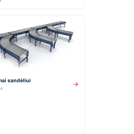
ai sandėliui
→
as