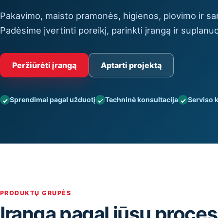
Pakavimo, maisto pramonės, higienos, plovimo ir san
Padėsime įvertinti poreikį, parinkti įrangą ir suplanuo
Peržiūrėti įrangą
Aptarti projektą
Sprendimai pagal užduotį
Techninė konsultacija
Serviso 
PRODUKTŲ GRUPĖS
Įranga pagal jūsų proce