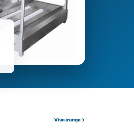
Visa įranga
→