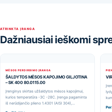
ATRINKTA ĮRANGA
Dažniausiai ieškomi spr
MĖSOS PERDIRBIMO ĮRANGA
PIE
ŠALDYTOS MĖSOS KAPOJIMO GILJOTINA
VI
– SK 400 80.0115.00
Įre
Įrenginys skirtas užšaldytos mėsos kapojimui,
lyd
kurios temperatūra -3С -28С. Įrenga pagaminta
kum
iš nerūdijančio plieno 1.4301 (AISI 304),…
Per