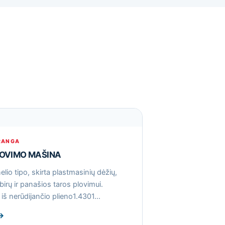
RANGA
LOVIMO MAŠINA
lio tipo, skirta plastmasinių dėžių,
birų ir panašios taros plovimui.
iš nerūdijančio plieno1.4301…
→