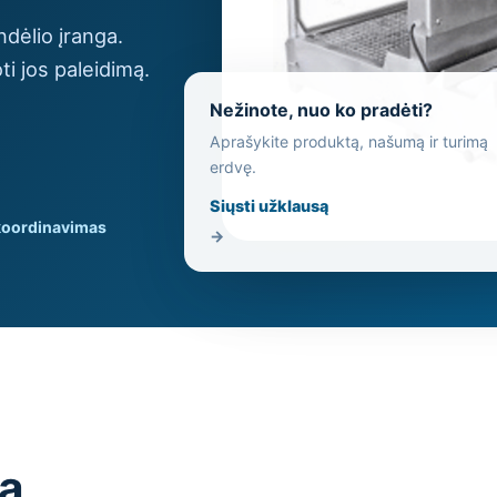
dėlio įranga.
ti jos paleidimą.
Nežinote, nuo ko pradėti?
Aprašykite produktą, našumą ir turimą
erdvę.
Siųsti užklausą
koordinavimas
→
są