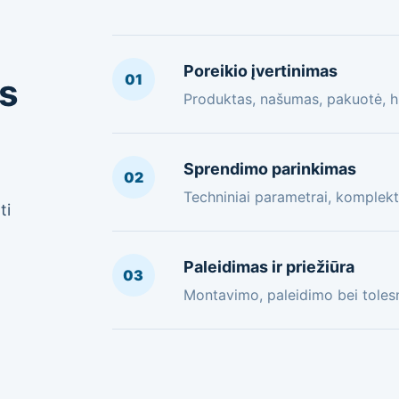
Poreikio įvertinimas
01
os
Produktas, našumas, pakuotė, hi
Sprendimo parinkimas
02
Techniniai parametrai, komplekt
ti
Paleidimas ir priežiūra
03
Montavimo, paleidimo bei toles