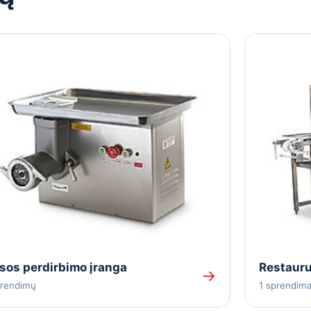
sos perdirbimo įranga
Restauru
→
prendimų
1 sprendim