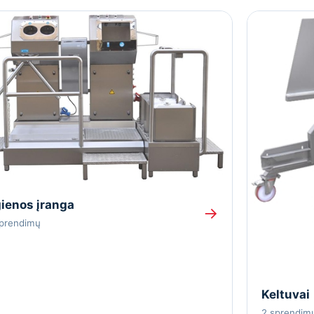
ienos įranga
→
sprendimų
Keltuvai
2 sprendim