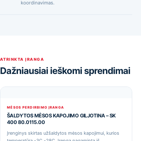
koordinavimas.
ATRINKTA ĮRANGA
Dažniausiai ieškomi sprendimai
MĖSOS PERDIRBIMO ĮRANGA
ŠALDYTOS MĖSOS KAPOJIMO GILJOTINA – SK
400 80.0115.00
Įrenginys skirtas užšaldytos mėsos kapojimui, kurios
temperatūra -3С -28С. Įrenga pagaminta iš