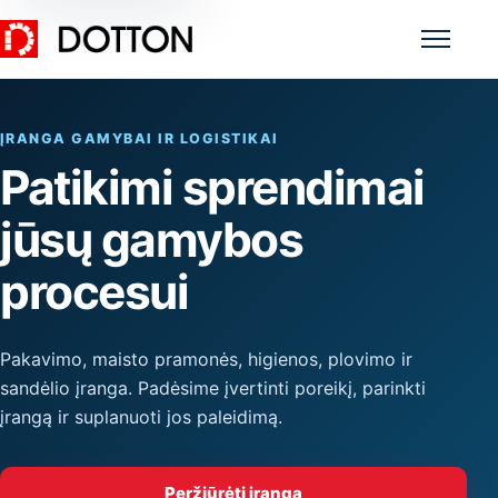
Meniu
ĮRANGA GAMYBAI IR LOGISTIKAI
Patikimi sprendimai
jūsų gamybos
procesui
Pakavimo, maisto pramonės, higienos, plovimo ir
sandėlio įranga. Padėsime įvertinti poreikį, parinkti
įrangą ir suplanuoti jos paleidimą.
Peržiūrėti įrangą