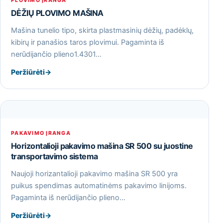
PLOVIMO ĮRANGA
DĖŽIŲ PLOVIMO MAŠINA
Mašina tunelio tipo, skirta plastmasinių dėžių, padėklų,
kibirų ir panašios taros plovimui. Pagaminta iš
nerūdijančio plieno1.4301…
Peržiūrėti
→
PAKAVIMO ĮRANGA
Horizontalioji pakavimo mašina SR 500 su juostine
transportavimo sistema
Naujoji horizantalioji pakavimo mašina SR 500 yra
puikus spendimas automatinėms pakavimo linijoms.
Pagaminta iš nerūdijančio plieno…
Peržiūrėti
→