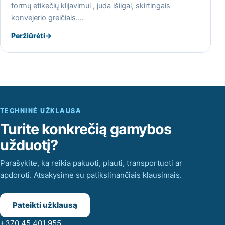
formų etikečių klijavimui , juda išilgai, skirtingais
konvejerio greičiais.…
Peržiūrėti
→
TECHNINĖ UŽKLAUSA
Turite konkrečią gamybos
užduotį?
Parašykite, ką reikia pakuoti, plauti, transportuoti ar
apdoroti. Atsakysime su patikslinančiais klausimais.
Pateikti užklausą
+370 45 401 955