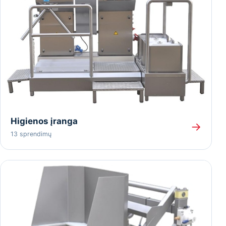
Higienos įranga
→
13 sprendimų