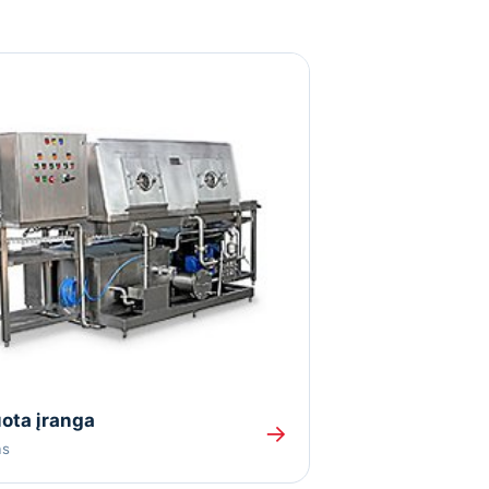
ota įranga
→
as