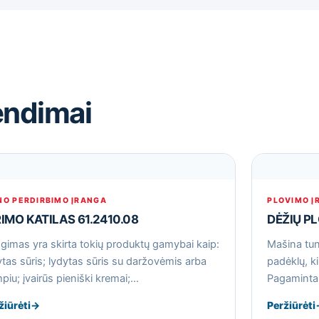
endimai
NO PERDIRBIMO ĮRANGA
PLOVIMO Į
RIMO KATILAS 61.2410.08
DĖŽIŲ P
ngimas yra skirta tokių produktų gamybai kaip:
Mašina tune
ytas sūris; lydytas sūris su daržovėmis arba
padėklų, ki
piu; įvairūs pieniški kremai;…
Pagaminta 
žiūrėti
→
Peržiūrėti