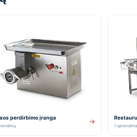
sos perdirbimo įranga
Restauru
→
prendimų
1 sprendim