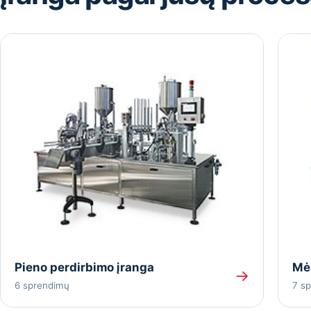
Pieno perdirbimo įranga
Mė
→
6 sprendimų
7 s