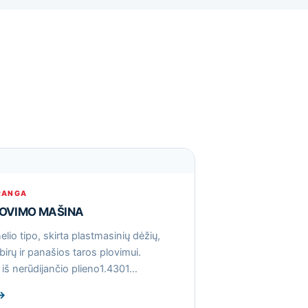
RANGA
LOVIMO MAŠINA
lio tipo, skirta plastmasinių dėžių,
birų ir panašios taros plovimui.
iš nerūdijančio plieno1.4301…
→