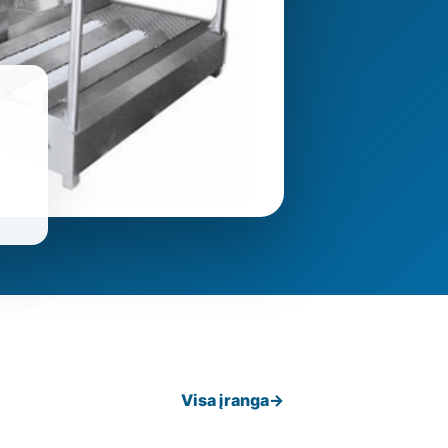
Visa įranga
→