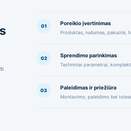
Poreikio įvertinimas
01
os
Produktas, našumas, pakuotė, hi
Sprendimo parinkimas
02
Techniniai parametrai, komplekt
ti
Paleidimas ir priežiūra
03
Montavimo, paleidimo bei toles