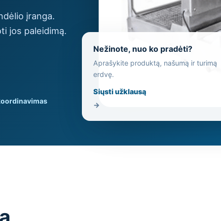
dėlio įranga.
ti jos paleidimą.
Nežinote, nuo ko pradėti?
Aprašykite produktą, našumą ir turimą
erdvę.
Siųsti užklausą
koordinavimas
→
są