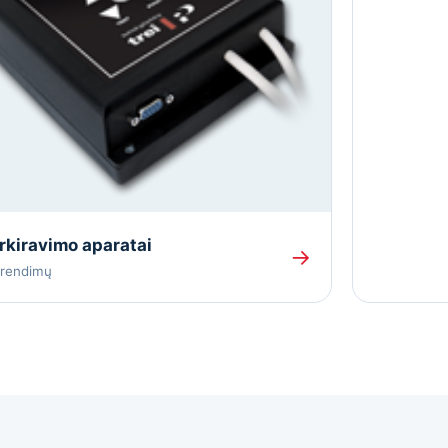
kiravimo aparatai
→
prendimų