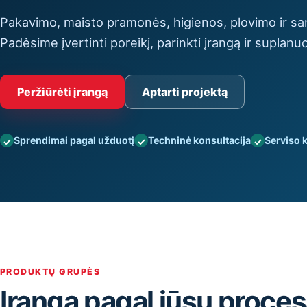
Pakavimo, maisto pramonės, higienos, plovimo ir san
Padėsime įvertinti poreikį, parinkti įrangą ir suplanuo
Peržiūrėti įrangą
Aptarti projektą
Sprendimai pagal užduotį
Techninė konsultacija
Serviso 
PRODUKTŲ GRUPĖS
Įranga pagal jūsų proce