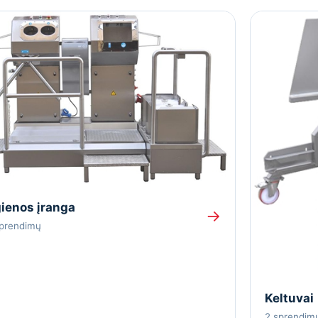
ienos įranga
→
sprendimų
Keltuvai
2 sprendim