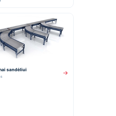
ai sandėliui
→
as