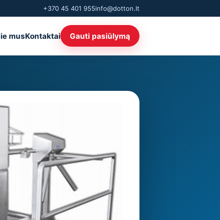
+370 45 401 955
info@dotton.lt
ie mus
Kontaktai
Gauti pasiūlymą