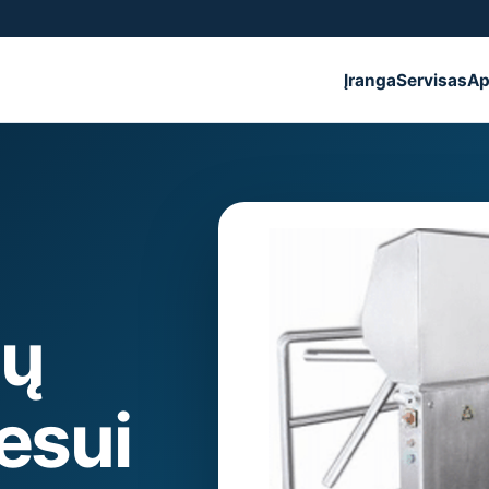
Įranga
Servisas
Ap
sų
esui