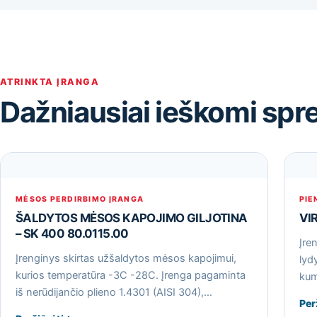
ATRINKTA ĮRANGA
Dažniausiai ieškomi spr
MĖSOS PERDIRBIMO ĮRANGA
PIE
ŠALDYTOS MĖSOS KAPOJIMO GILJOTINA
VI
– SK 400 80.0115.00
Įre
Įrenginys skirtas užšaldytos mėsos kapojimui,
lyd
kurios temperatūra -3С -28С. Įrenga pagaminta
kum
iš nerūdijančio plieno 1.4301 (AISI 304),…
Per