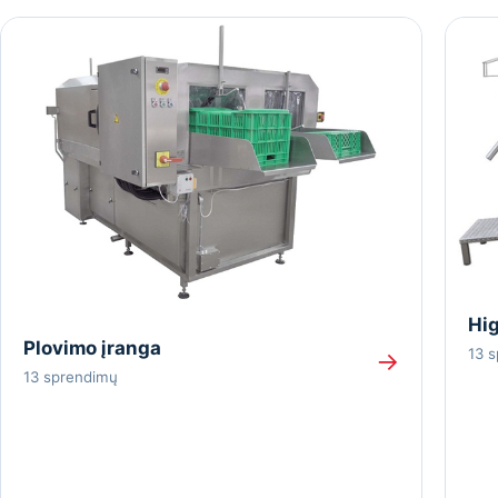
Hig
Plovimo įranga
13 
→
13 sprendimų