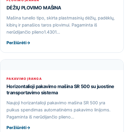
PLOVIMO ĮRANGA
DĖŽIŲ PLOVIMO MAŠINA
Mašina tunelio tipo, skirta plastmasinių dėžių, padėklų,
kibirų ir panašios taros plovimui. Pagaminta iš
nerūdijančio plieno1.4301…
Peržiūrėti
→
PAKAVIMO ĮRANGA
Horizontalioji pakavimo mašina SR 500 su juostine
transportavimo sistema
Naujoji horizantalioji pakavimo mašina SR 500 yra
puikus spendimas automatinėms pakavimo linijoms.
Pagaminta iš nerūdijančio plieno…
Peržiūrėti
→