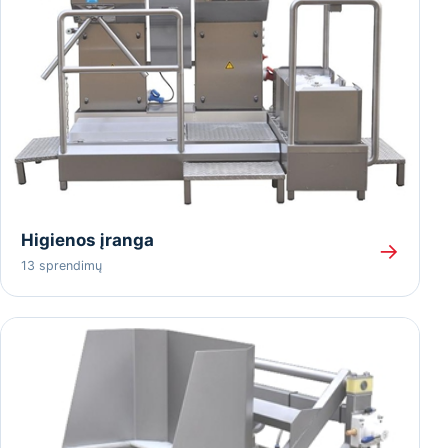
Higienos įranga
→
13 sprendimų