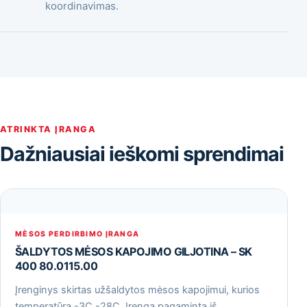
koordinavimas.
ATRINKTA ĮRANGA
Dažniausiai ieškomi sprendimai
MĖSOS PERDIRBIMO ĮRANGA
ŠALDYTOS MĖSOS KAPOJIMO GILJOTINA – SK
400 80.0115.00
Įrenginys skirtas užšaldytos mėsos kapojimui, kurios
temperatūra -3С -28С. Įrenga pagaminta iš