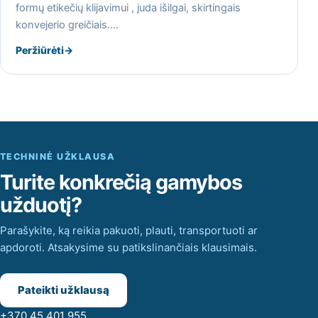
formų etikečių klijavimui , juda išilgai, skirtingais
konvejerio greičiais.…
Peržiūrėti
→
TECHNINĖ UŽKLAUSA
Turite konkrečią gamybos
užduotį?
Parašykite, ką reikia pakuoti, plauti, transportuoti ar
apdoroti. Atsakysime su patikslinančiais klausimais.
Pateikti užklausą
+370 45 401 955