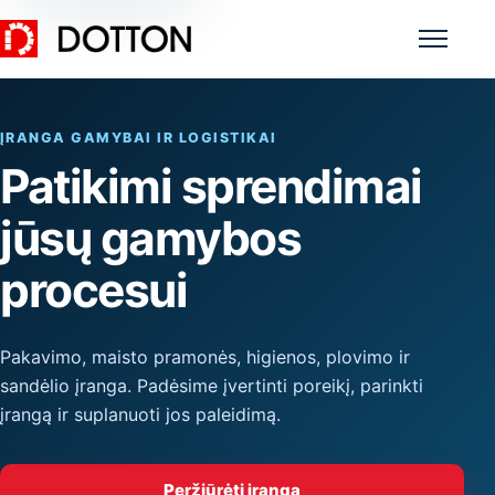
Meniu
ĮRANGA GAMYBAI IR LOGISTIKAI
Patikimi sprendimai
jūsų gamybos
procesui
Pakavimo, maisto pramonės, higienos, plovimo ir
sandėlio įranga. Padėsime įvertinti poreikį, parinkti
įrangą ir suplanuoti jos paleidimą.
Peržiūrėti įrangą