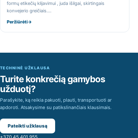
formų etikečių klijavimui , juda išilgai, skirtingais
konvejerio greičiais.…
Peržiūrėti
→
TECHNINĖ UŽKLAUSA
Turite konkrečią gamybos
užduotį?
Parašykite, ką reikia pakuoti, plauti, transportuoti ar
apdoroti. Atsakysime su patikslinančiais klausimais.
Pateikti užklausą
+370 45 401 955