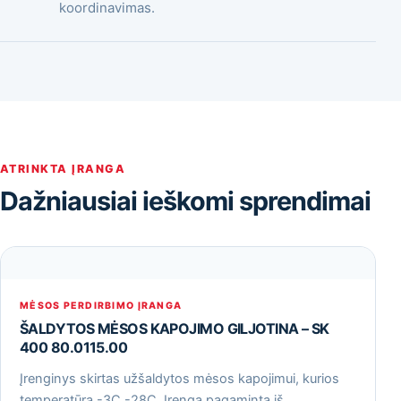
koordinavimas.
ATRINKTA ĮRANGA
Dažniausiai ieškomi sprendimai
MĖSOS PERDIRBIMO ĮRANGA
ŠALDYTOS MĖSOS KAPOJIMO GILJOTINA – SK
400 80.0115.00
Įrenginys skirtas užšaldytos mėsos kapojimui, kurios
temperatūra -3С -28С. Įrenga pagaminta iš