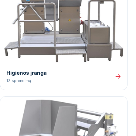
Higienos įranga
→
13 sprendimų