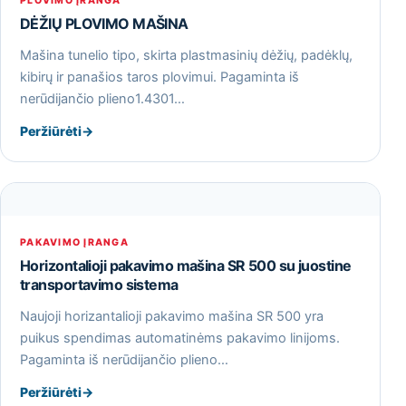
PLOVIMO ĮRANGA
DĖŽIŲ PLOVIMO MAŠINA
Mašina tunelio tipo, skirta plastmasinių dėžių, padėklų,
kibirų ir panašios taros plovimui. Pagaminta iš
nerūdijančio plieno1.4301…
Peržiūrėti
→
PAKAVIMO ĮRANGA
Horizontalioji pakavimo mašina SR 500 su juostine
transportavimo sistema
Naujoji horizantalioji pakavimo mašina SR 500 yra
puikus spendimas automatinėms pakavimo linijoms.
Pagaminta iš nerūdijančio plieno…
Peržiūrėti
→