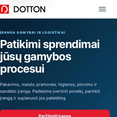
Meniu
ĮRANGA GAMYBAI IR LOGISTIKAI
Patikimi sprendimai
jūsų gamybos
procesui
Pakavimo, maisto pramonės, higienos, plovimo ir
sandėlio įranga. Padėsime įvertinti poreikį, parinkti
įrangą ir suplanuoti jos paleidimą.
Peržiūrėti įrangą