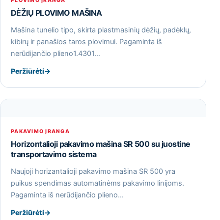
PLOVIMO ĮRANGA
DĖŽIŲ PLOVIMO MAŠINA
Mašina tunelio tipo, skirta plastmasinių dėžių, padėklų,
kibirų ir panašios taros plovimui. Pagaminta iš
nerūdijančio plieno1.4301…
Peržiūrėti
→
PAKAVIMO ĮRANGA
Horizontalioji pakavimo mašina SR 500 su juostine
transportavimo sistema
Naujoji horizantalioji pakavimo mašina SR 500 yra
puikus spendimas automatinėms pakavimo linijoms.
Pagaminta iš nerūdijančio plieno…
Peržiūrėti
→