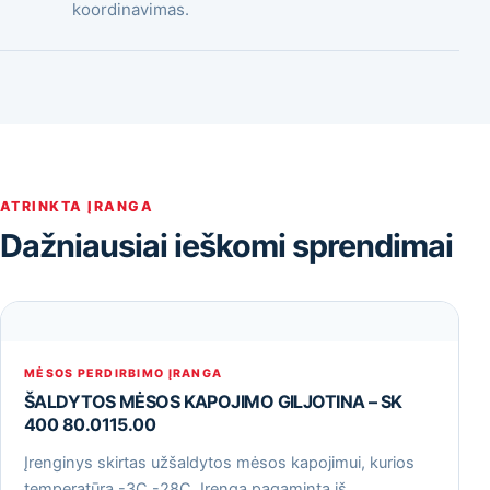
koordinavimas.
ATRINKTA ĮRANGA
Dažniausiai ieškomi sprendimai
MĖSOS PERDIRBIMO ĮRANGA
ŠALDYTOS MĖSOS KAPOJIMO GILJOTINA – SK
400 80.0115.00
Įrenginys skirtas užšaldytos mėsos kapojimui, kurios
temperatūra -3С -28С. Įrenga pagaminta iš