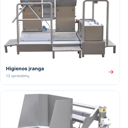
Higienos įranga
→
13 sprendimų