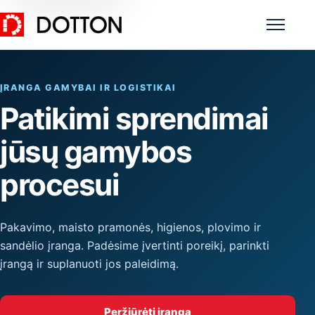
Meniu
ĮRANGA GAMYBAI IR LOGISTIKAI
Patikimi sprendimai
jūsų gamybos
procesui
Pakavimo, maisto pramonės, higienos, plovimo ir
sandėlio įranga. Padėsime įvertinti poreikį, parinkti
įrangą ir suplanuoti jos paleidimą.
Peržiūrėti įrangą