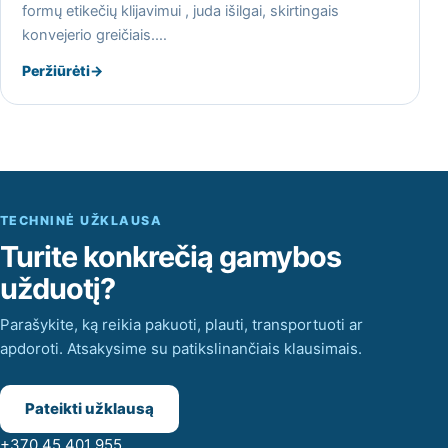
formų etikečių klijavimui , juda išilgai, skirtingais
konvejerio greičiais.…
Peržiūrėti
→
TECHNINĖ UŽKLAUSA
Turite konkrečią gamybos
užduotį?
Parašykite, ką reikia pakuoti, plauti, transportuoti ar
apdoroti. Atsakysime su patikslinančiais klausimais.
Pateikti užklausą
+370 45 401 955