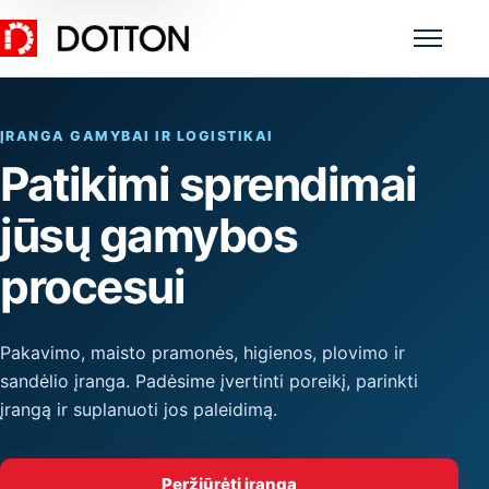
Meniu
ĮRANGA GAMYBAI IR LOGISTIKAI
Patikimi sprendimai
jūsų gamybos
procesui
Pakavimo, maisto pramonės, higienos, plovimo ir
sandėlio įranga. Padėsime įvertinti poreikį, parinkti
įrangą ir suplanuoti jos paleidimą.
Peržiūrėti įrangą