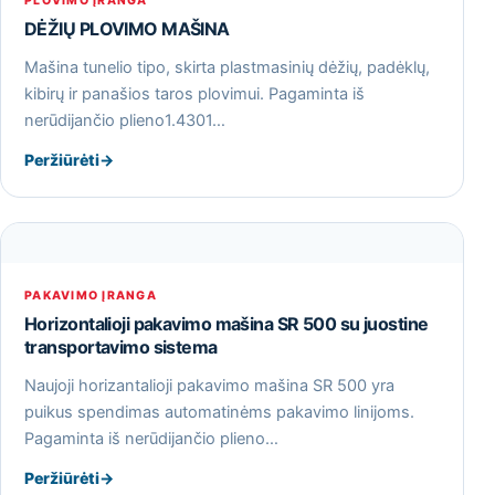
PLOVIMO ĮRANGA
DĖŽIŲ PLOVIMO MAŠINA
Mašina tunelio tipo, skirta plastmasinių dėžių, padėklų,
kibirų ir panašios taros plovimui. Pagaminta iš
nerūdijančio plieno1.4301…
Peržiūrėti
→
PAKAVIMO ĮRANGA
Horizontalioji pakavimo mašina SR 500 su juostine
transportavimo sistema
Naujoji horizantalioji pakavimo mašina SR 500 yra
puikus spendimas automatinėms pakavimo linijoms.
Pagaminta iš nerūdijančio plieno…
Peržiūrėti
→