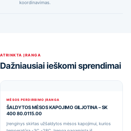
koordinavimas.
ATRINKTA ĮRANGA
Dažniausiai ieškomi sprendimai
MĖSOS PERDIRBIMO ĮRANGA
ŠALDYTOS MĖSOS KAPOJIMO GILJOTINA – SK
400 80.0115.00
Įrenginys skirtas užšaldytos mėsos kapojimui, kurios
temperatūra -3С -28С. Įrenga pagaminta iš