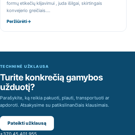
formų etikečių klijavimui , juda išilgai, skirtingais
konvejerio greičiais.…
Peržiūrėti
→
TECHNINĖ UŽKLAUSA
Turite konkrečią gamybos
užduotį?
Parašykite, ką reikia pakuoti, plauti, transportuoti ar
apdoroti. Atsakysime su patikslinančiais klausimais.
Pateikti užklausą
+370 45 401 955