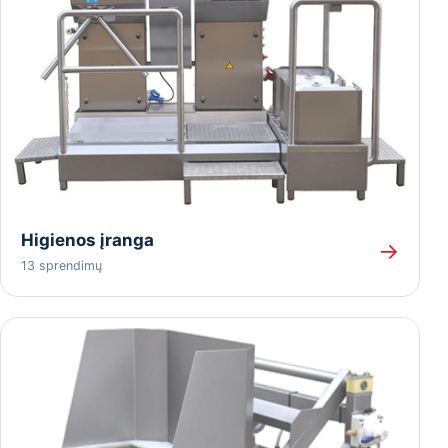
Higienos įranga
→
13 sprendimų